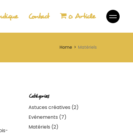
utique
Contact
0 Article
Home
Matériels
Catégories
Astuces créatives
(2)
Evénements
(7)
Matériels
(2)
ois-