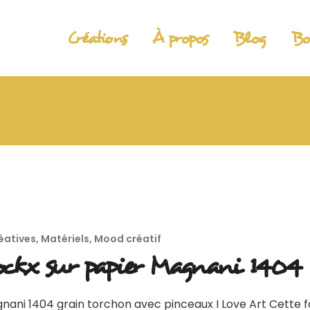
Créations
À propos
Blog
Bo
éatives
,
Matériels
,
Mood créatif
lockx sur papier Magnani 1404
nani 1404 grain torchon avec pinceaux I Love Art Cette f