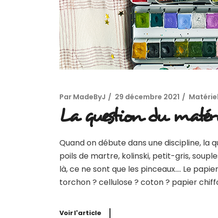
Par
MadeByJ
29 décembre 2021
Matérie
La question du matéri
Quand on débute dans une discipline, la 
poils de martre, kolinski, petit-gris, soup
là, ce ne sont que les pinceaux…. Le papier
torchon ? cellulose ? coton ? papier chiff
Voir l'article