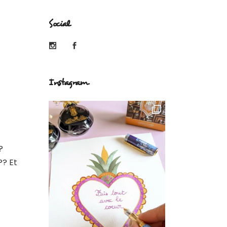
Social
Instagram
?
?? Et