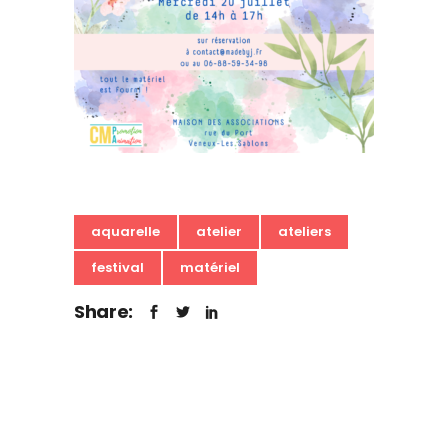
aquarelle
atelier
ateliers
festival
matériel
Share: